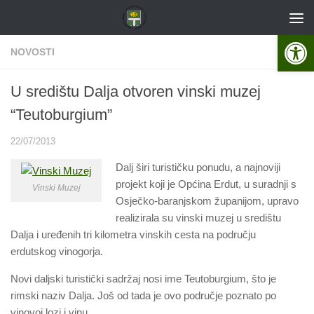
Skip to content
Open 
NOVOSTI
U središtu Dalja otvoren vinski muzej
“Teutoburgium”
22/07/2013
Dalj širi turističku ponudu, a najnoviji
projekt koji je Općina Erdut, u suradnji s
Vinski Muzej
Osječko-baranjskom županijom, upravo
realizirala su vinski muzej u središtu
Dalja i uređenih tri kilometra vinskih cesta na području
erdutskog vinogorja.
Novi daljski turistički sadržaj nosi ime Teutoburgium, što je
rimski naziv Dalja. Još od tada je ovo područje poznato po
vinovoj lozi i vinu.