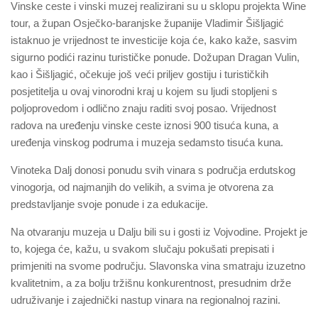
Vinske ceste i vinski muzej realizirani su u sklopu projekta Wine
tour, a župan Osječko-baranjske županije Vladimir Šišljagić
istaknuo je vrijednost te investicije koja će, kako kaže, sasvim
sigurno podići razinu turističke ponude. Dožupan Dragan Vulin,
kao i Šišljagić, očekuje još veći priljev gostiju i turističkih
posjetitelja u ovaj vinorodni kraj u kojem su ljudi stopljeni s
poljoprovedom i odlično znaju raditi svoj posao. Vrijednost
radova na uređenju vinske ceste iznosi 900 tisuća kuna, a
uređenja vinskog podruma i muzeja sedamsto tisuća kuna.
Vinoteka Dalj donosi ponudu svih vinara s područja erdutskog
vinogorja, od najmanjih do velikih, a svima je otvorena za
predstavljanje svoje ponude i za edukacije.
Na otvaranju muzeja u Dalju bili su i gosti iz Vojvodine. Projekt je
to, kojega će, kažu, u svakom slučaju pokušati prepisati i
primjeniti na svome području. Slavonska vina smatraju izuzetno
kvalitetnim, a za bolju tržišnu konkurentnost, presudnim drže
udruživanje i zajednički nastup vinara na regionalnoj razini.