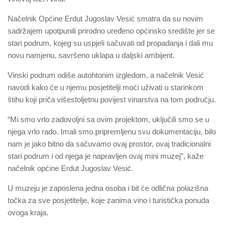
Načelnik Općine Erdut Jugoslav Vesić smatra da su novim
sadržajem upotpunili prirodno uređeno općinsko središte jer se
stari podrum, kojeg su uspjeli sačuvati od propadanja i dali mu
novu namjenu, savršeno uklapa u daljski ambijent.
Vinski podrum odiše autohtonim izgledom, a načelnik Vesić
navodi kako će u njemu posjetitelji moći uživati u starinkom
štihu koji priča višestoljetnu povijest vinarstva na tom području.
“Mi smo vrlo zadovoljni sa ovim projektom, uključili smo se u
njega vrlo rado. Imali smo pripremljenu svu dokumentaciju, bilo
nam je jako bitno da sačuvamo ovaj prostor, ovaj tradicionalni
stari podrum i od njega je napravljen ovaj mini muzej”, kaže
načelnik općine Erdut Jugoslav Vesić.
U muzeju je zaposlena jedna osoba i bit će odlična polazišna
točka za sve posjetitelje, koje zanima vino i turistička ponuda
ovoga kraja.