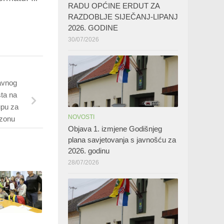
RADU OPĆINE ERDUT ZA
RAZDOBLJE SIJEČANJ-LIPANJ
2026. GODINE
30/07/2026
avnog
šta na
upu za
NOVOSTI
ezonu
Objava 1. izmjene Godišnjeg
plana savjetovanja s javnošću za
2026. godinu
28/07/2026