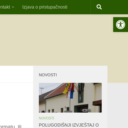
ntakt
Izjava o pristupačnosti
Open 
NOVOSTI
NOVOSTI
POLUGODIŠNJI IZVJEŠTAJ O
rmatu. Ili