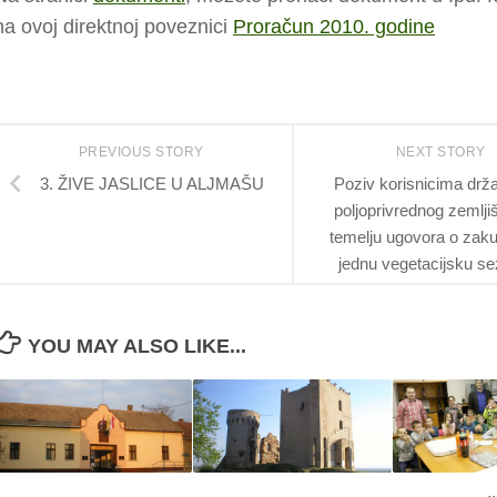
na ovoj direktnoj poveznici
Proračun 2010. godine
PREVIOUS STORY
NEXT STORY
3. ŽIVE JASLICE U ALJMAŠU
Poziv korisnicima drž
poljoprivrednog zemlji
temelju ugovora o zak
jednu vegetacijsku s
YOU MAY ALSO LIKE...