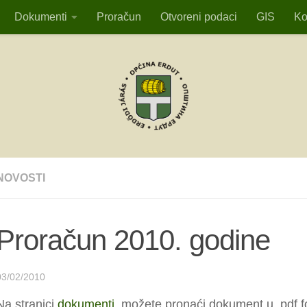
Dokumenti
Proračun
Otvoreni podaci
GIS
Ko
NOVOSTI
Proračun 2010. godine
03/02/2010
Na stranici
dokumenti
, možete pronaći dokument u .pdf fo