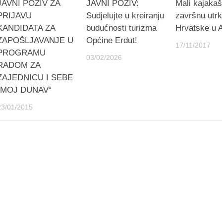
JAVNI POZIV ZA
JAVNI POZIV:
Mali kajakaš
PRIJAVU
Sudjelujte u kreiranju
završnu utr
KANDIDATA ZA
budućnosti turizma
Hrvatske u 
ZAPOŠLJAVANJE U
Općine Erdut!
17/11/2017
PROGRAMU
03/02/2026
RADOM ZA
ZAJEDNICU I SEBE
„MOJ DUNAV“
23/01/2015