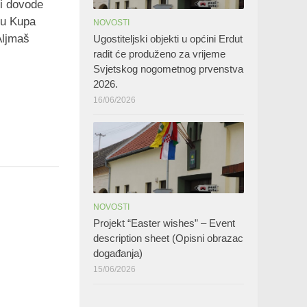
i dovode
ku Kupa
NOVOSTI
Aljmaš
Ugostiteljski objekti u općini Erdut
radit će produženo za vrijeme
Svjetskog nogometnog prvenstva
2026.
16/06/2026
NOVOSTI
Projekt “Easter wishes” – Event
description sheet (Opisni obrazac
događanja)
15/06/2026