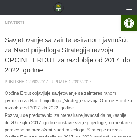
Skip to content
Open 
NOVOSTI
Savjetovanje sa zainteresiranom javnošću
za Nacrt prijedloga Strategije razvoja
OPĆINE ERDUT za razdoblje od 2017. do
2022. godine
PUBLISHED
20/02/2017
· UPDATED
20/02/2017
Općina Erdut objavljuje savjetovanje sa zainteresiranom
javnošću za Nacrt prijedloga „Strategije razvoja Općine Erdut za
razdoblje od 2017. do 2022. godine“.
Pozivaju se predstavnici zainteresirane javnosti da najkasnije
do
20.ožujka 2017. godine dostave
svoje prijedloge, komentare i
primjedbe na predloženi Nacrt prijedloga
„Strategije razvoja