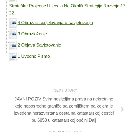
Strateške Projcene Utjecaja Na Okoliš Strategija Razvoja 17-
22.
4 Obrazac-sudjelovanja-u-savjetovanju
3 Obrazloženje
2 Objava Savjetovanje
1 Uvodno Pismo
NEXT STORY
JAVNI POZIV Svim nositeljima prava na nekretnine
koje neposredno graniče sa zemljištem na kojem je
izvedena nerazvrstana cesta na katastarskoj čestici
br. 6858 u katastarskoj općini Dalj