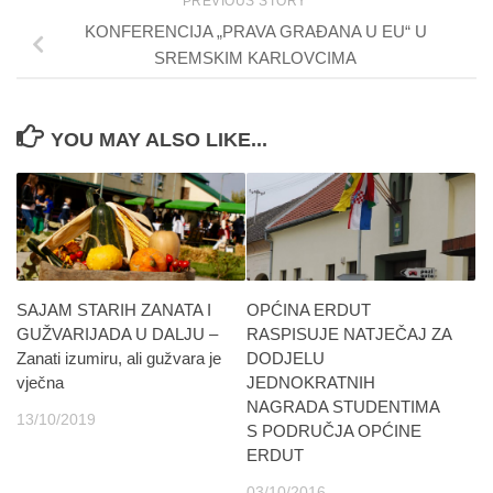
PREVIOUS STORY
KONFERENCIJA „PRAVA GRAĐANA U EU“ U
SREMSKIM KARLOVCIMA
YOU MAY ALSO LIKE...
SAJAM STARIH ZANATA I
OPĆINA ERDUT
GUŽVARIJADA U DALJU –
RASPISUJE NATJEČAJ ZA
Zanati izumiru, ali gužvara je
DODJELU
vječna
JEDNOKRATNIH
NAGRADA STUDENTIMA
13/10/2019
S PODRUČJA OPĆINE
ERDUT
03/10/2016