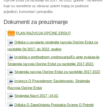
Općine Erdut za razdoblje od 2017. do 2022. godine“
, na adrese
koje su navedene uz obrazac putem kojeg se podnose
prijedlozi, komentari i primjedbe.
Dokumenti za preuzimanje
PLAN RAZVOJA OPĆINE ERDUT
Odluka o usvajanju strategije razvoja Općine Erdut za
razdoblje 0d 2017. do 2022. godine
Izvještaj o prethodnom vrednovanju/Ex-ante evaluacija
Strategija razvoja Općine Erdut za razdoblje 2017-2022.
Strategija razvoja Općine Erdut za razdoblje 2017-2022
Izvjesce O Provedenom Savjetovanju, Strategija
Razvoja Općine Erdut
Strategija Nacrt 2017 -14.02.
Odluka O Započinjanju Postupka Ocjene O Potrebi