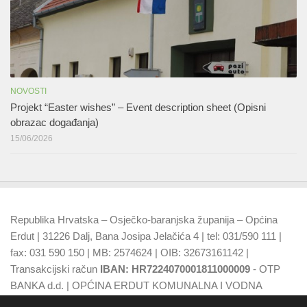
NOVOSTI
Projekt “Easter wishes” – Event description sheet (Opisni
obrazac događanja)
15/06/2026
Republika Hrvatska – Osječko-baranjska županija – Općina
Erdut | 31226 Dalj, Bana Josipa Jelačića 4 | tel: 031/590 111 |
fax: 031 590 150 | MB: 2574624 | OIB: 32673161142 |
Transakcijski račun
IBAN: HR7224070001811000009
- OTP
BANKA d.d. | OPĆINA ERDUT KOMUNALNA I VODNA
NAKNADA
IBAN: HR7924070001500015749
- OTP BANKA