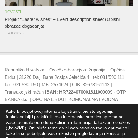
NOVOSTI
Projekt “Easter wishes” – Event description sheet (Opisni
obrazac događanja)
15/06/2026
Republika Hrvatska – Osječko-baranjska županija – Općina
Erdut | 31226 Dalj, Bana Josipa Jelačića 4 | tel: 031/590 111 |
fax: 031 590 150 | MB: 2574624 | OIB: 32673161142 |
Transakcijski račun
IBAN: HR7224070001811000009
- OTP
BANKA d.d. | OPĆINA ERDUT KOMUNALNA I VODNA
NAKNADA
IBAN: HR7924070001500015749
- OTP BANKA
Kako bi posjet ovoj internetskoj stranici bio što ugodniji,
d.d.
funkcionalniji i praktičniji, ova internetska stranica sprema na
vaše računalo određenu količinu informacija, takozvane cookies
(„kolačići“). Oni služe tome da bi web-stranica radila optimalno i
kako bi se poboljšalo vaše iskustvo pregledavanja i korištenja.