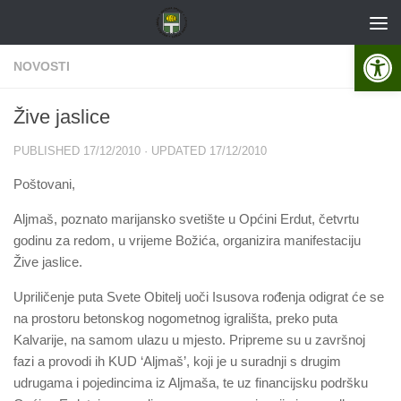
Skip to content
Open 
NOVOSTI
Žive jaslice
PUBLISHED
17/12/2010
· UPDATED
17/12/2010
Poštovani,
Aljmaš, poznato marijansko svetište u Općini Erdut, četvrtu
godinu za redom, u vrijeme Božića, organizira manifestaciju
Žive jaslice.
Upriličenje puta Svete Obitelj uoči Isusova rođenja odigrat će se
na prostoru betonskog nogometnog igrališta, preko puta
Kalvarije, na samom ulazu u mjesto. Pripreme su u završnoj
fazi a provodi ih KUD ‘Aljmaš’, koji je u suradnji s drugim
udrugama i pojedincima iz Aljmaša, te uz financijsku podršku