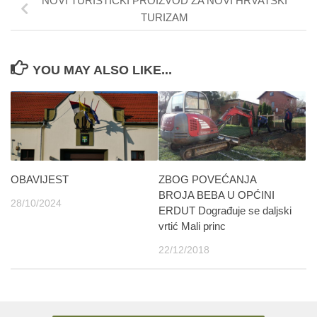
NOVI TURISTIČKI PROIZVOD ZA NOVI HRVATSKI
TURIZAM
YOU MAY ALSO LIKE...
OBAVIJEST
ZBOG POVEĆANJA
BROJA BEBA U OPĆINI
28/10/2024
ERDUT Dograđuje se daljski
vrtić Mali princ
22/12/2018