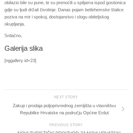
obilazio bile su pune, te su prenoćili u spiljama ispod gostionica
gdje su ljudi držali životinje. Danas pojam betlehemske štalice
poziva na mir i spokoj, dostojanstvo i slogu obiteljskog
okupljanja.
Srdačno,
Galerija slika
[nggallery id=23]
NEXT STORY
Zakup i prodaja poljoprivrednog zemljišta u vlasništvu
Republike Hrvatske na području Općine Erdut
PREVIOUS STORY