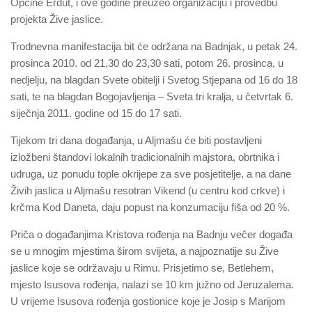
Općine Erdut, i ove godine preuzeo organizaciju i provedbu
projekta Žive jaslice.
Trodnevna manifestacija bit će održana na Badnjak, u petak 24.
prosinca 2010. od 21,30 do 23,30 sati, potom 26. prosinca, u
nedjelju, na blagdan Svete obitelji i Svetog Stjepana od 16 do 18
sati, te na blagdan Bogojavljenja – Sveta tri kralja, u četvrtak 6.
siječnja 2011. godine od 15 do 17 sati.
Tijekom tri dana događanja, u Aljmašu će biti postavljeni
izložbeni štandovi lokalnih tradicionalnih majstora, obrtnika i
udruga, uz ponudu tople okrijepe za sve posjetitelje, a na dane
Živih jaslica u Aljmašu resotran Vikend (u centru kod crkve) i
krčma Kod Daneta, daju popust na konzumaciju fiša od 20 %.
Priča o događanjima Kristova rođenja na Badnju večer događa
se u mnogim mjestima širom svijeta, a najpoznatije su Žive
jaslice koje se održavaju u Rimu. Prisjetimo se, Betlehem,
mjesto Isusova rođenja, nalazi se 10 km južno od Jeruzalema.
U vrijeme Isusova rođenja gostionice koje je Josip s Marijom