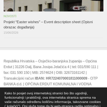
NOVOSTI
Projekt “Easter wishes” – Event description sheet (Opisni
obrazac događanja)
15/06/2026
Republika Hrvatska – Osječko-baranjska županija – Općina
Erdut | 31226 Dalj, Bana Josipa Jelačića 4 | tel: 031/590 111 |
fax: 031 590 150 | MB: 2574624 | OIB: 32673161142 |
Transakcijski račun
IBAN: HR7224070001811000009
- OTP
BANKA d.d. | OPĆINA ERDUT KOMUNALNA I VODNA
NAKNADA
IBAN: HR7924070001500015749
- OTP BANKA
Kako bi posjet ovoj internetskoj stranici bio što ugodniji,
d.d.
funkcionalniji i praktičniji, ova internetska stranica sprema na
vaše računalo određenu količinu informacija, takozvane cookies
(„kolačići“). Oni služe tome da bi web-stranica radila optimalno i