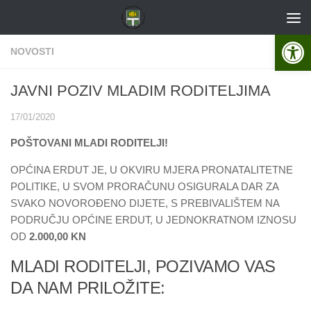
Skip to content
Open 
NOVOSTI
JAVNI POZIV MLADIM RODITELJIMA
17/01/2020
POŠTOVANI MLADI RODITELJI!
OPĆINA ERDUT JE, U OKVIRU MJERA PRONATALITETNE
POLITIKE, U SVOM PRORAČUNU OSIGURALA DAR ZA
SVAKO NOVOROĐENO DIJETE, S PREBIVALIŠTEM NA
PODRUČJU OPĆINE ERDUT, U JEDNOKRATNOM IZNOSU
OD
2.000,00 KN
MLADI RODITELJI, POZIVAMO VAS
DA NAM PRILOŽITE: