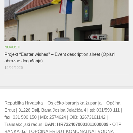
NOVOSTI
Projekt “Easter wishes” – Event description sheet (Opisni
obrazac događanja)
15/06/2026
Republika Hrvatska – Osječko-baranjska županija – Općina
Erdut | 31226 Dalj, Bana Josipa Jelačića 4 | tel: 031/590 111 |
fax: 031 590 150 | MB: 2574624 | OIB: 32673161142 |
Transakcijski račun
IBAN: HR7224070001811000009
- OTP
BANKA d.d. | OPĆINA ERDUT KOMUNALNA I VODNA