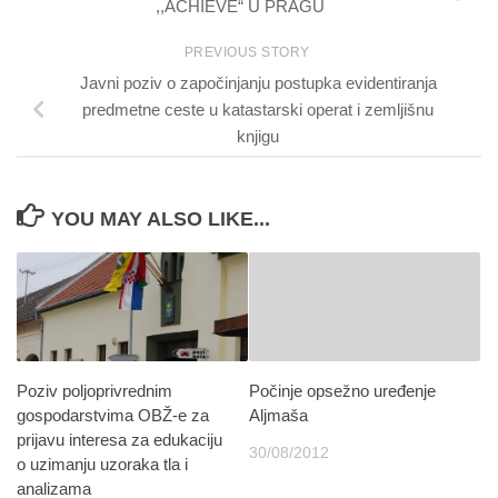
,,ACHIEVE“ U PRAGU
PREVIOUS STORY
Javni poziv o započinjanju postupka evidentiranja
predmetne ceste u katastarski operat i zemljišnu
knjigu
YOU MAY ALSO LIKE...
Poziv poljoprivrednim
Počinje opsežno uređenje
gospodarstvima OBŽ-e za
Aljmaša
prijavu interesa za edukaciju
30/08/2012
o uzimanju uzoraka tla i
analizama