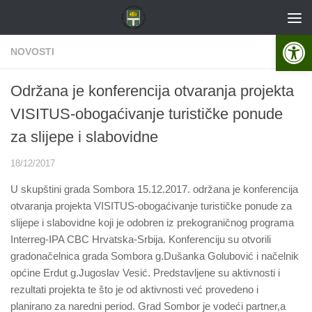
Skip to content
Open 
NOVOSTI
Održana je konferencija otvaranja projekta
VISITUS-obogaćivanje turističke ponude
za slijepe i slabovidne
18/12/2017
U skupštini grada Sombora 15.12.2017. održana je konferencija
otvaranja projekta VISITUS-obogaćivanje turističke ponude za
slijepe i slabovidne koji je odobren iz prekograničnog programa
Interreg-IPA CBC Hrvatska-Srbija. Konferenciju su otvorili
gradonačelnica grada Sombora g.Dušanka Golubović i načelnik
općine Erdut g.Jugoslav Vesić. Predstavljene su aktivnosti i
rezultati projekta te što je od aktivnosti već provedeno i
planirano za naredni period. Grad Sombor je vodeći partner,a