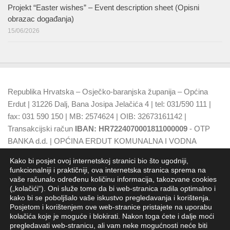
Projekt “Easter wishes” – Event description sheet (Opisni
obrazac događanja)
15/06/2026
Republika Hrvatska – Osječko-baranjska županija – Općina
Erdut | 31226 Dalj, Bana Josipa Jelačića 4 | tel: 031/590 111 |
fax: 031 590 150 | MB: 2574624 | OIB: 32673161142 |
Transakcijski račun
IBAN: HR7224070001811000009
- OTP
BANKA d.d. | OPĆINA ERDUT KOMUNALNA I VODNA
NAKNADA
IBAN: HR7924070001500015749
- OTP BANKA
Kako bi posjet ovoj internetskoj stranici bio što ugodniji,
d.d.
funkcionalniji i praktičniji, ova internetska stranica sprema na
vaše računalo određenu količinu informacija, takozvane cookies
(„kolačići“). Oni služe tome da bi web-stranica radila optimalno i
kako bi se poboljšalo vaše iskustvo pregledavanja i korištenja.
Posjetom i korištenjem ove web-stranice pristajete na uporabu
kolačića koje je moguće i blokirati. Nakon toga ćete i dalje moći
pregledavati web-stranicu, ali vam neke mogućnosti neće biti