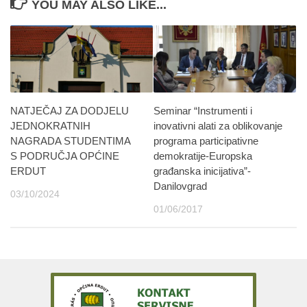
YOU MAY ALSO LIKE...
NATJEČAJ ZA DODJELU
Seminar “Instrumenti i
JEDNOKRATNIH
inovativni alati za oblikovanje
NAGRADA STUDENTIMA
programa participativne
S PODRUČJA OPĆINE
demokratije-Europska
ERDUT
građanska inicijativa”-
Danilovgrad
03/10/2024
01/06/2017